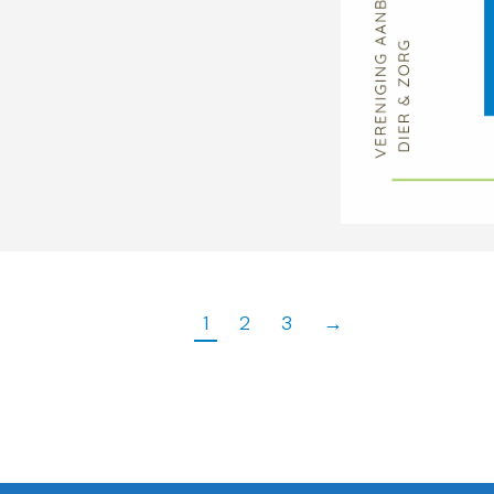
1
2
3
→