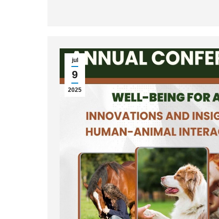
jul
9
2025