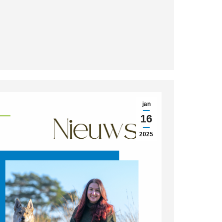
jan
16
2025