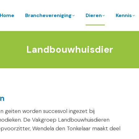
Home
Branchevereniging
Dieren
Kennis
Landbouwhuisdier
en
n geiten worden succesvol ingezet bij
thodieken. De Vakgroep Landbouwhuisdieren
epvoorzitter, Wendela den Tonkelaar maakt deel