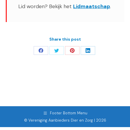
Lid worden? Bekijk het
Lidmaatschap
.
Share this post
Deel
Deel
Deel
Deel
op
op
op
op
Facebook
Twitter
Pinterest
LinkedIn
Footer Bottom Menu
© Vereniging Aanbieders Dier en Zorg | 2026