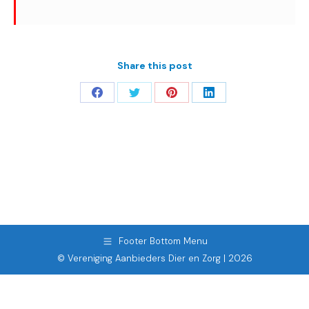
Share this post
Deel
Deel
Deel
Deel
op
op
op
op
Facebook
Twitter
Pinterest
LinkedIn
Footer Bottom Menu
© Vereniging Aanbieders Dier en Zorg | 2026