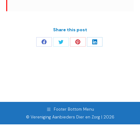
Share this post
Deel
Deel
Deel
Deel
op
op
op
op
Facebook
Twitter
Pinterest
LinkedIn
Footer Bottom Menu
© Vereniging Aanbieders Dier en Zorg | 2026