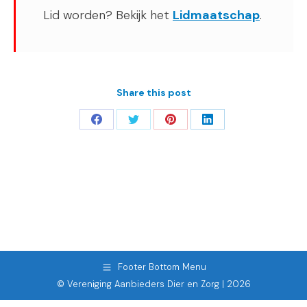
Lid worden? Bekijk het
Lidmaatschap
.
Share this post
Deel
Deel
Deel
Deel
op
op
op
op
Facebook
Twitter
Pinterest
LinkedIn
Footer Bottom Menu
© Vereniging Aanbieders Dier en Zorg | 2026