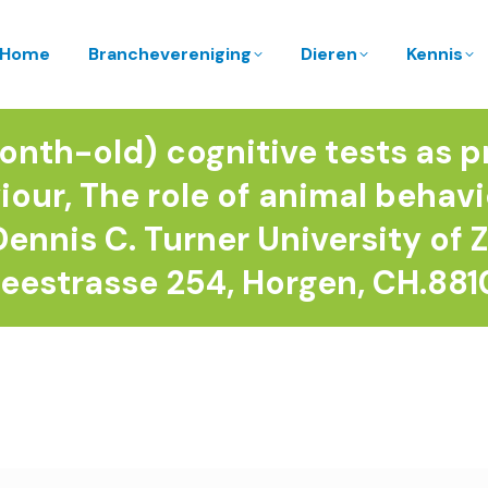
Home
Branchevereniging
Dieren
Kennis
nth-old) cognitive tests as p
our, The role of animal behavi
ennis C. Turner University of 
., Seestrasse 254, Horgen, CH.88