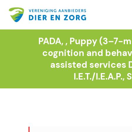
PADA, , Puppy (3–7-mo
cognition and behavi
assisted services D
I.E.T./I.E.A.P