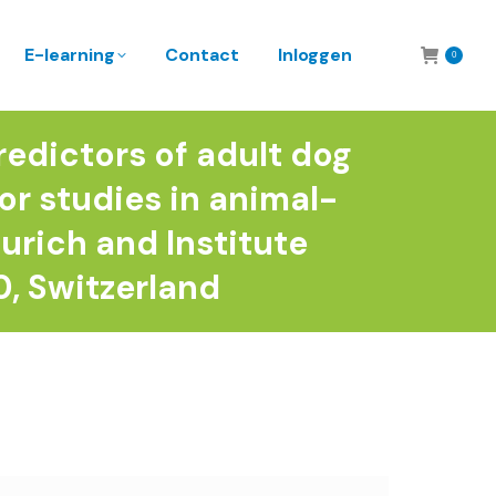
E-learning
Contact
Inloggen
0
redictors of adult dog
or studies in animal-
Zurich and Institute
10, Switzerland