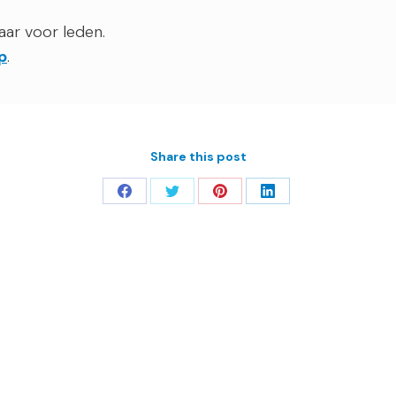
aar voor leden.
p
.
Share this post
Deel
Deel
Deel
Deel
op
op
op
op
Facebook
Twitter
Pinterest
LinkedIn