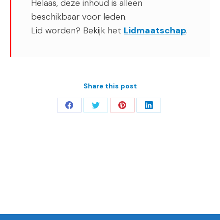
Helaas, deze inhoud is alleen
beschikbaar voor leden.
Lid worden? Bekijk het
Lidmaatschap
.
Share this post
Deel
Deel
Deel
Deel
op
op
op
op
Facebook
Twitter
Pinterest
LinkedIn