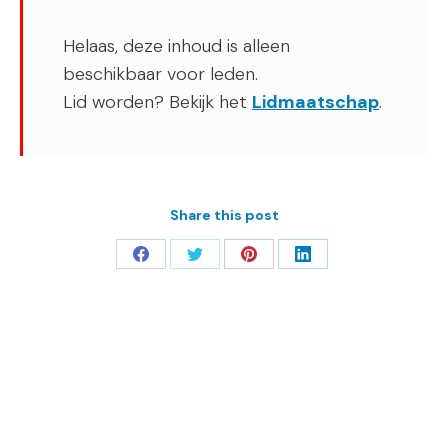
Helaas, deze inhoud is alleen
beschikbaar voor leden.
Lid worden? Bekijk het
Lidmaatschap
.
Share this post
Deel
Deel
Deel
Deel
op
op
op
op
Facebook
Twitter
Pinterest
LinkedIn