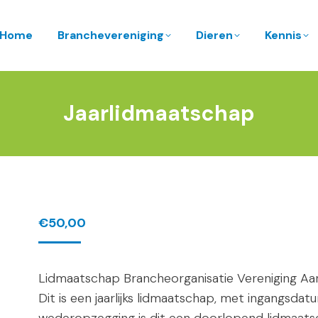
Home
Branchevereniging
Dieren
Kennis
Jaarlidmaatschap
€
50,00
Lidmaatschap Brancheorganisatie Vereniging Aan
Dit is een jaarlijks lidmaatschap, met ingangsda