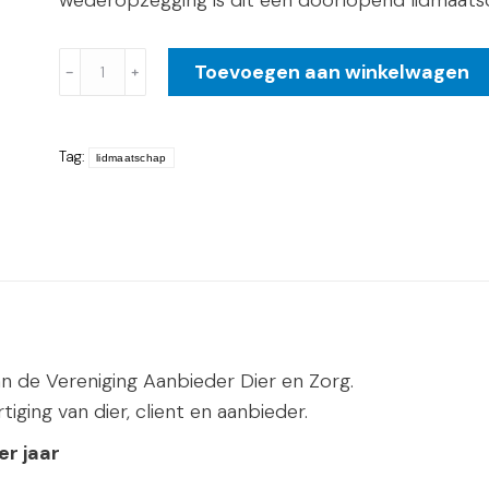
wederopzegging is dit een doorlopend lidmaats
Jaarlidmaatschap
Toevoegen aan winkelwagen
﹣
﹢
aantal
Tag:
lidmaatschap
n de Vereniging Aanbieder Dier en Zorg.
ging van dier, client en aanbieder.
er jaar