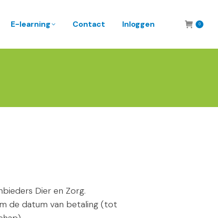
E-learning
Contact
Inloggen
0
bieders Dier en Zorg.
tum de datum van betaling (tot